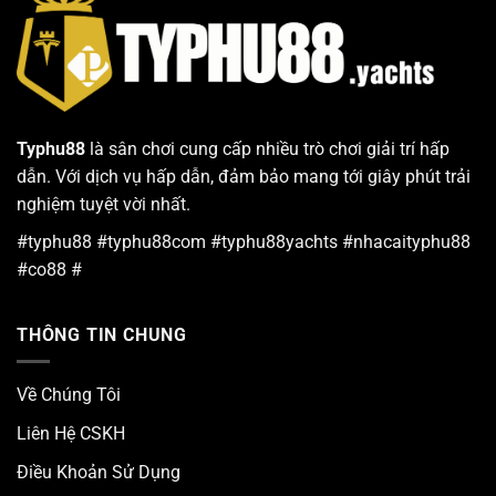
Typhu88
là sân chơi cung cấp nhiều trò chơi giải trí hấp
dẫn. Với dịch vụ hấp dẫn, đảm bảo mang tới giây phút trải
nghiệm tuyệt vời nhất.
#typhu88 #typhu88com #typhu88yachts #nhacaityphu88
#
co88
#
THÔNG TIN CHUNG
Về Chúng Tôi
Liên Hệ CSKH
Điều Khoản Sử Dụng