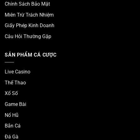
Chính Sách Bảo Mật
Miên Trừ Trách Nhiệm
Giấy Phép Kinh Doanh
Câu Hỏi Thường Gặp
SẢN PHẨM CÁ CƯỢC
Live Casino
Thể Thao
Xổ Số
Game Bài
Nổ Hũ
Bắn Cá
Đá Gà