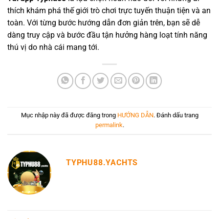
thích khám phá thế giới trò chơi trực tuyến thuận tiện và an
toàn. Với từng bước hướng dẫn đơn giản trên, bạn sẽ dễ
dàng truy cập và bước đầu tận hưởng hàng loạt tính năng
thú vị do nhà cái mang tới.
Mục nhập này đã được đăng trong
HƯỚNG DẪN
. Đánh dấu trang
permalink
.
TYPHU88.YACHTS