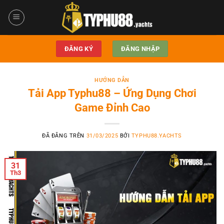
Chuyển
đến
nội
dung
ĐĂNG KÝ
ĐĂNG NHẬP
HƯỚNG DẪN
Tải App Typhu88 – Ứng Dụng Chơi
Game Đỉnh Cao
ĐÃ ĐĂNG TRÊN
31/03/2025
BỞI
TYPHU88.YACHTS
31
Th3