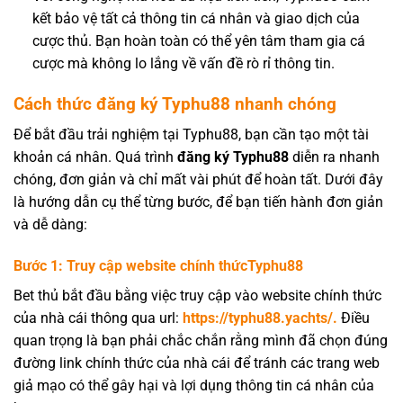
kết bảo vệ tất cả thông tin cá nhân và giao dịch của
cược thủ. Bạn hoàn toàn có thể yên tâm tham gia cá
cược mà không lo lắng về vấn đề rò rỉ thông tin.
Cách thức đăng ký Typhu88 nhanh chóng
Để bắt đầu trải nghiệm tại Typhu88, bạn cần tạo một tài
khoản cá nhân. Quá trình
đăng ký Typhu88
diễn ra nhanh
chóng, đơn giản và chỉ mất vài phút để hoàn tất. Dưới đây
là hướng dẫn cụ thể từng bước, để bạn tiến hành đơn giản
và dễ dàng:
Bước 1: Truy cập website chính thứcTyphu88
Bet thủ bắt đầu bằng việc truy cập vào website chính thức
của nhà cái thông qua url:
https://typhu88.yachts/.
Điều
quan trọng là bạn phải chắc chắn rằng mình đã chọn đúng
đường link chính thức của nhà cái để tránh các trang web
giả mạo có thể gây hại và lợi dụng thông tin cá nhân của