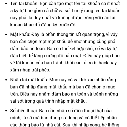
Tên tài khoản: Bạn cần tạo một tên tài khoản có ít nhất
5 ký tự bao gồm cả chữ và số. Lưu ý rằng tên tài khoản
này phải là duy nhất và không được trùng với các tài
khoản khác đã đăng ký trước đó.
Mật khẩu: Đây là phần thông tin rất quan trọng, vì vậy
bạn cần chọn một mật khẩu dễ nhớ nhưng cũng phải
đảm bảo an toàn. Bạn có thể kết hợp chữ, số và ký tự
đặc biệt để tăng cường độ bảo mật. Điều này giúp bảo
vệ tài khoản của bạn tránh khỏi các rủi ro bị hack hay
xâm nhập trái phép.
Nhập lại mật khẩu: Mục này có vai trò xác nhận rằng
bạn đã nhập đúng mật khẩu mà bạn đã chọn ở mục
trên. Điều này nhằm đảm bảo an toàn và tránh những
sai sót trong quá trình nhập mật khẩu.
Số điện thoại: Bạn cần nhập số điện thoại thật của
mình, là số mà bạn đang sử dụng và có thể tiếp nhận
các thông báo từ nhà cái. Sau khi nhập xong, hệ thống